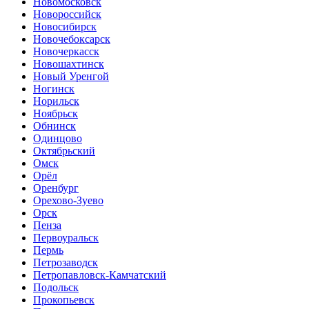
Новомосковск
Новороссийск
Новосибирск
Новочебоксарск
Новочеркасск
Новошахтинск
Новый Уренгой
Ногинск
Норильск
Ноябрьск
Обнинск
Одинцово
Октябрьский
Омск
Орёл
Оренбург
Орехово-Зуево
Орск
Пенза
Первоуральск
Пермь
Петрозаводск
Петропавловск-Камчатский
Подольск
Прокопьевск