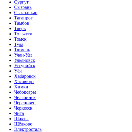
Сургут
Сызрань
Сыктывкар
Таганрог
Тамбов
Тверь
Тольятти
Томск
Тула
Тюмень
Улан-Удэ
Ульяновск
Уссурийск
Уфа
Хабаровск
Хасавюрт
Химки
Чебоксары
Челябинск
Череповец
Черкесск
Чита
Шахты
Щёлково
Электросталь