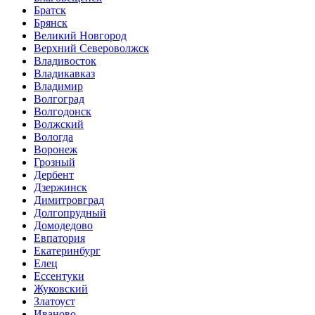
Братск
Брянск
Великий Новгород
Верхний Североволжск
Владивосток
Владикавказ
Владимир
Волгоград
Волгодонск
Волжский
Вологда
Воронеж
Грозный
Дербент
Дзержинск
Димитровград
Долгопрудный
Домодедово
Евпатория
Екатеринбург
Елец
Ессентуки
Жуковский
Златоуст
Иваново