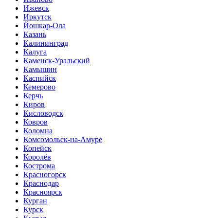
Ижевск
Иркутск
Йошкар-Ола
Казань
Калининград
Калуга
Каменск-Уральский
Камышин
Каспийск
Кемерово
Керчь
Киров
Кисловодск
Ковров
Коломна
Комсомольск-на-Амуре
Копейск
Королёв
Кострома
Красногорск
Краснодар
Красноярск
Курган
Курск