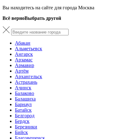
Вы находитесь на сайте для города Москва
Всё верно
Выбрать другой
Абакан
Альметьевск
Ангарск
Арзамас
Армавир
Артём
Архангельск
Астрахань
Ачинск
Балаково
Балашиха
Барнаул
Батайск
Белгород
Бердск
Березники
Бийск
Благовещенск