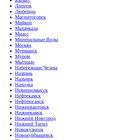
Кызыл
Липецк
Люберцы
Магнитогорск
Майкоп
Махачкала
Миасс
Минеральные Воды
Москва
Мурманск
Муром
Мытищи
Набережные Челны
Назрань
Нальчик
Находка
Невинномысск
Нефтекамск
Нефтеюганск
Нижневартовск
Нижнекамск
Нижний Новгород
Нижний Тагил
Новокузнецк
Новокуйбышевск