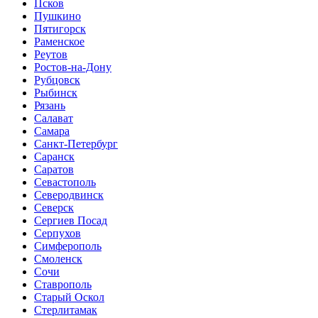
Псков
Пушкино
Пятигорск
Раменское
Реутов
Ростов-на-Дону
Рубцовск
Рыбинск
Рязань
Салават
Самара
Санкт-Петербург
Саранск
Саратов
Севастополь
Северодвинск
Северск
Сергиев Посад
Серпухов
Симферополь
Смоленск
Сочи
Ставрополь
Старый Оскол
Стерлитамак