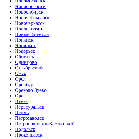
Новомосковск
Новороссийск
Новосибирск
Новочебоксарск
Новочеркасск
Новошахтинск
Новый Уренгой
Ногинск
Норильск
Ноябрьск
Обнинск
Одинцово
Октябрьский
Омск
Орёл
Оренбург
Орехово-Зуево
Орск
Пенза
Первоуральск
Пермь
Петрозаводск
Петропавловск-Камчатский
Подольск
Прокопьевск