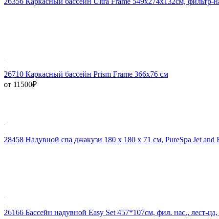
26356 Каркасный бассейн Ultra Frame 549х274х132см, фильтр-на
26710 Каркасный бассейн Prism Frame 366x76 см
от 11500
₽
28458 Надувной спа джакузи 180 х 180 х 71 см, PureSpa Jet and 
26166 Бассейн надувной Easy Set 457*107см, фил. нас., лест-ца,