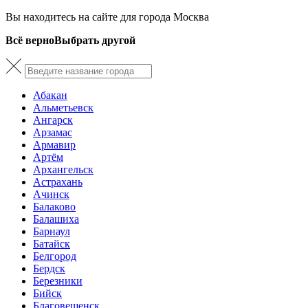
Вы находитесь на сайте для города Москва
Всё верно
Выбрать другой
Абакан
Альметьевск
Ангарск
Арзамас
Армавир
Артём
Архангельск
Астрахань
Ачинск
Балаково
Балашиха
Барнаул
Батайск
Белгород
Бердск
Березники
Бийск
Благовещенск