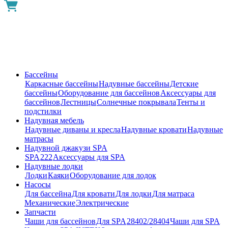
Бассейны
Каркасные бассейны
Надувные бассейны
Детские
бассейны
Оборудование для бассейнов
Аксессуары для
бассейнов
Лестницы
Солнечные покрывала
Тенты и
подстилки
Надувная мебель
Надувные диваны и кресла
Надувные кровати
Надувные
матрасы
Надувной джакузи SPA
SPA
222
Аксессуары для SPA
Надувные лодки
Лодки
Каяки
Оборудование для лодок
Насосы
Для бассейна
Для кровати
Для лодки
Для матраса
Механические
Электрические
Запчасти
Чаши для бассейнов
Для SPA
28402/28404
Чаши для SPA