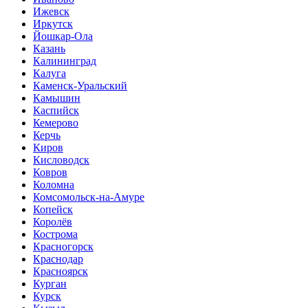
Ижевск
Иркутск
Йошкар-Ола
Казань
Калининград
Калуга
Каменск-Уральский
Камышин
Каспийск
Кемерово
Керчь
Киров
Кисловодск
Ковров
Коломна
Комсомольск-на-Амуре
Копейск
Королёв
Кострома
Красногорск
Краснодар
Красноярск
Курган
Курск