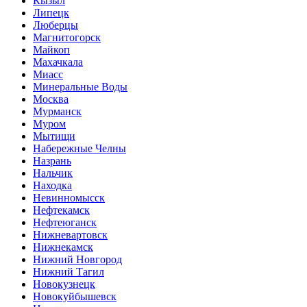
Кызыл
Липецк
Люберцы
Магнитогорск
Майкоп
Махачкала
Миасс
Минеральные Воды
Москва
Мурманск
Муром
Мытищи
Набережные Челны
Назрань
Нальчик
Находка
Невинномысск
Нефтекамск
Нефтеюганск
Нижневартовск
Нижнекамск
Нижний Новгород
Нижний Тагил
Новокузнецк
Новокуйбышевск