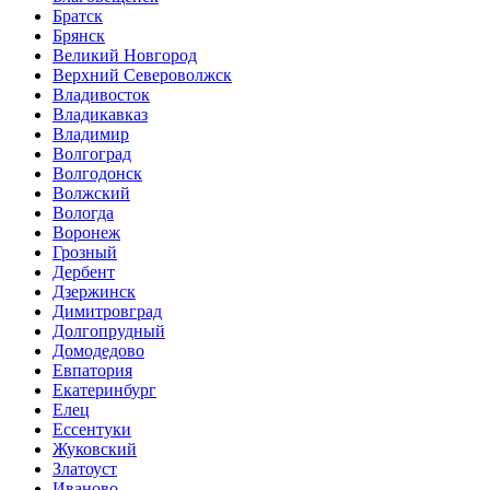
Братск
Брянск
Великий Новгород
Верхний Североволжск
Владивосток
Владикавказ
Владимир
Волгоград
Волгодонск
Волжский
Вологда
Воронеж
Грозный
Дербент
Дзержинск
Димитровград
Долгопрудный
Домодедово
Евпатория
Екатеринбург
Елец
Ессентуки
Жуковский
Златоуст
Иваново