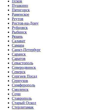
Псков
Пушкино
Пятигорск
Раменское
Реутов
Ростов-на-Дону
Рубцовск
Рыбинск
Рязань
Салават
Самара
Санкт-Петербург
Саранск
Саратов
Севастополь
Северодвинск
Северск
Сергиев Посад
Серпухов
Симферополь
Смоленск
Сочи
Ставрополь
Старый Оскол
Стерлитамак