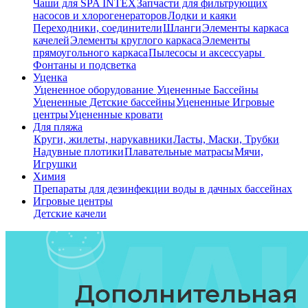
Чаши для SPA INTEX
Запчасти для фильтрующих
насосов и хлорогенераторов
Лодки и каяки
Переходники, соединители
Шланги
Элементы каркаса
качелей
Элементы круглого каркаса
Элементы
прямоугольного каркаса
Пылесосы и аксессуары
Фонтаны и подсветка
Уценка
Уцененное оборудование
Уцененные Бассейны
Уцененные Детские бассейны
Уцененные Игровые
центры
Уцененные кровати
Для пляжа
Круги, жилеты, нарукавники
Ласты, Маски, Трубки
Надувные плотики
Плавательные матрасы
Мячи,
Игрушки
Химия
Препараты для дезинфекции воды в дачных бассейнах
Игровые центры
Детские качели