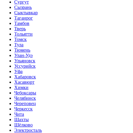
Сургут
Сызрань
Сыктывкар
Таганрог
Тамбов
Тверь
Тольятти
Томск
Тула
Тюмень
Улан-Удэ
Ульяновск
Уссурийск
Уфа
Хабаровск
Хасавюрт
Химки
Чебоксары
Челябинск
Череповец
Черкесск
Чита
Шахты
Щёлково
Электросталь