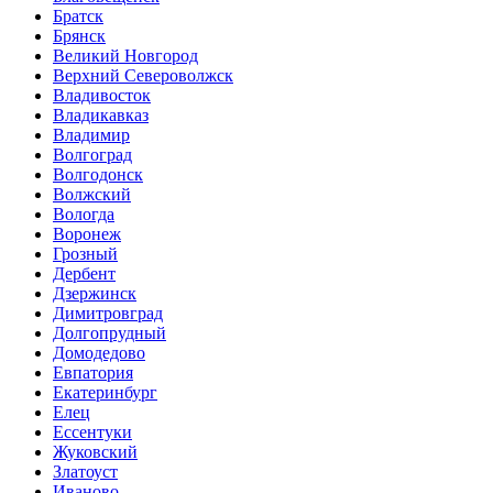
Братск
Брянск
Великий Новгород
Верхний Североволжск
Владивосток
Владикавказ
Владимир
Волгоград
Волгодонск
Волжский
Вологда
Воронеж
Грозный
Дербент
Дзержинск
Димитровград
Долгопрудный
Домодедово
Евпатория
Екатеринбург
Елец
Ессентуки
Жуковский
Златоуст
Иваново