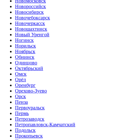
Новомосковск
Новороссийск
Новосибирск
Новочебоксарск
Новочеркасск
Новошахтинск
Новый Уренгой
Ногинск
Норильск
Ноябрьск
Обнинск
Одинцово
Октябрьский
Омск
Орёл
Оренбург
Орехово-Зуево
Орск
Пенза
Первоуральск
Пермь
Петрозаводск
Петропавловск-Камчатский
Подольск
Прокопьевск