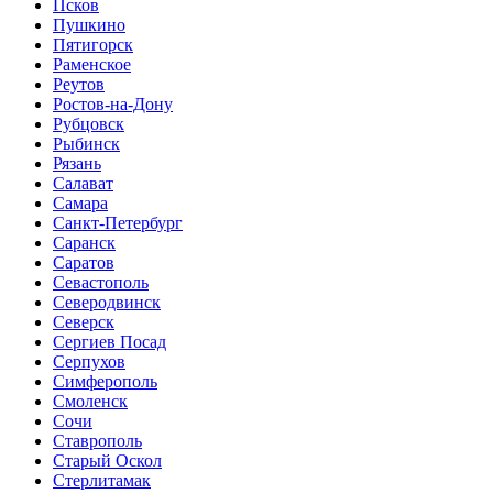
Псков
Пушкино
Пятигорск
Раменское
Реутов
Ростов-на-Дону
Рубцовск
Рыбинск
Рязань
Салават
Самара
Санкт-Петербург
Саранск
Саратов
Севастополь
Северодвинск
Северск
Сергиев Посад
Серпухов
Симферополь
Смоленск
Сочи
Ставрополь
Старый Оскол
Стерлитамак