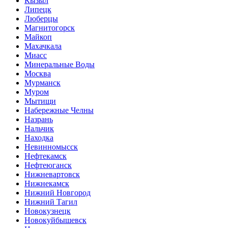
Кызыл
Липецк
Люберцы
Магнитогорск
Майкоп
Махачкала
Миасс
Минеральные Воды
Москва
Мурманск
Муром
Мытищи
Набережные Челны
Назрань
Нальчик
Находка
Невинномысск
Нефтекамск
Нефтеюганск
Нижневартовск
Нижнекамск
Нижний Новгород
Нижний Тагил
Новокузнецк
Новокуйбышевск