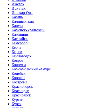
Ижевск
Иркутск
Йошкар-Ола
Казань
Калининград
Калуга
Каменск-Уральский
Камышин
Каспийск
Кемерово
Керчь
Киров
Кисловодск
Ковров
Коломна
Комсомольск-на-Амуре
Копейск
Королёв
Кострома
Красногорск
Краснодар
Красноярск
Курган
Курск