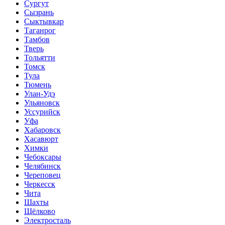
Сургут
Сызрань
Сыктывкар
Таганрог
Тамбов
Тверь
Тольятти
Томск
Тула
Тюмень
Улан-Удэ
Ульяновск
Уссурийск
Уфа
Хабаровск
Хасавюрт
Химки
Чебоксары
Челябинск
Череповец
Черкесск
Чита
Шахты
Щёлково
Электросталь