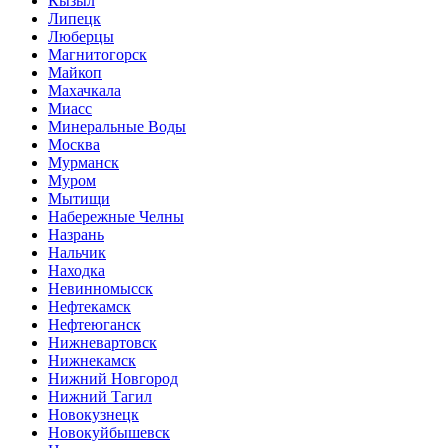
Кызыл
Липецк
Люберцы
Магнитогорск
Майкоп
Махачкала
Миасс
Минеральные Воды
Москва
Мурманск
Муром
Мытищи
Набережные Челны
Назрань
Нальчик
Находка
Невинномысск
Нефтекамск
Нефтеюганск
Нижневартовск
Нижнекамск
Нижний Новгород
Нижний Тагил
Новокузнецк
Новокуйбышевск