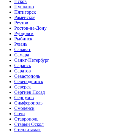
Псков
Пушкино
Пятигорск
Раменское
Реутов
Ростов-на-Дону
Рубцовск
Рыбинск
Рязань
Салават
Самара
Санкт-Петербург
Саранск
Саратов
Севастополь
Северодвинск
Северск
Сергиев Посад
Серпухов
Симферополь
Смоленск
Сочи
Ставрополь
Старый Оскол
Стерлитамак