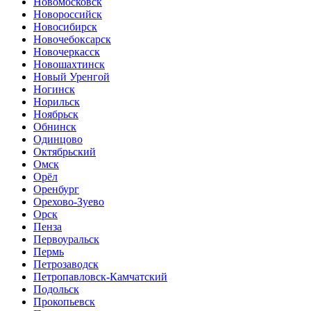
Новомосковск
Новороссийск
Новосибирск
Новочебоксарск
Новочеркасск
Новошахтинск
Новый Уренгой
Ногинск
Норильск
Ноябрьск
Обнинск
Одинцово
Октябрьский
Омск
Орёл
Оренбург
Орехово-Зуево
Орск
Пенза
Первоуральск
Пермь
Петрозаводск
Петропавловск-Камчатский
Подольск
Прокопьевск