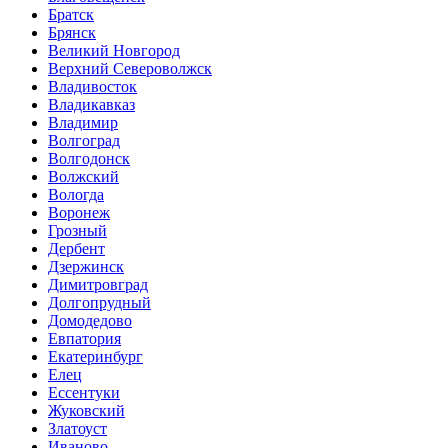
Братск
Брянск
Великий Новгород
Верхний Североволжск
Владивосток
Владикавказ
Владимир
Волгоград
Волгодонск
Волжский
Вологда
Воронеж
Грозный
Дербент
Дзержинск
Димитровград
Долгопрудный
Домодедово
Евпатория
Екатеринбург
Елец
Ессентуки
Жуковский
Златоуст
Иваново