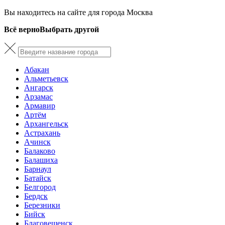
Вы находитесь на сайте для города Москва
Всё верно
Выбрать другой
Абакан
Альметьевск
Ангарск
Арзамас
Армавир
Артём
Архангельск
Астрахань
Ачинск
Балаково
Балашиха
Барнаул
Батайск
Белгород
Бердск
Березники
Бийск
Благовещенск