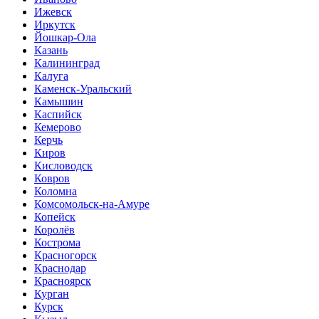
Ижевск
Иркутск
Йошкар-Ола
Казань
Калининград
Калуга
Каменск-Уральский
Камышин
Каспийск
Кемерово
Керчь
Киров
Кисловодск
Ковров
Коломна
Комсомольск-на-Амуре
Копейск
Королёв
Кострома
Красногорск
Краснодар
Красноярск
Курган
Курск