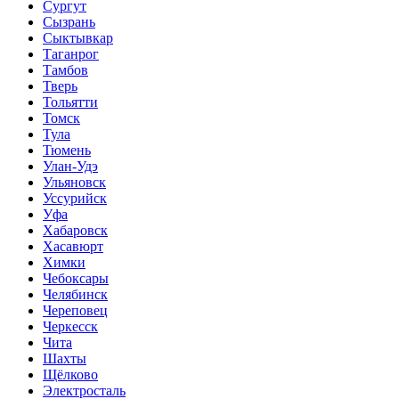
Сургут
Сызрань
Сыктывкар
Таганрог
Тамбов
Тверь
Тольятти
Томск
Тула
Тюмень
Улан-Удэ
Ульяновск
Уссурийск
Уфа
Хабаровск
Хасавюрт
Химки
Чебоксары
Челябинск
Череповец
Черкесск
Чита
Шахты
Щёлково
Электросталь